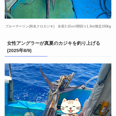
ブルーマーリン(和名クロカジキ) 全長3.15ｍ//胴回り1.3m/推定150kg
女性アングラーが真夏のカジキを釣り上げる
(2025年8/9)