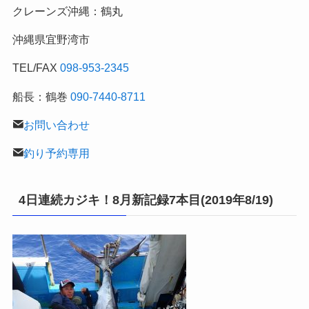
クレーンズ沖縄：鶴丸
釣
行
沖縄県宜野湾市
記
TEL/FAX
098-953-2345
船長：鶴巻
090-7440-8711
お問い合わせ
釣り予約専用
4日連続カジキ！8月新記録7本目(2019年8/19)