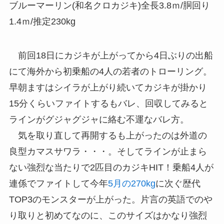
ブルーマーリン(和名クロカジキ)全長3.8ｍ/胴回り
1.4ｍ/推定230kg
前回18日にカジキが上がってから4日ぶりの出船
にて海外から初乗船の4人の若者のトローリング。
早朝ますはシイラが上がり続いてカジキが掛かり
15分くらいファイトするもバレ、回収してみると
ラインがグジャグジャに絡む不運なバレ方。
気を取り直して再開するも上がったのは外道の
良型カマスサワラ・・・。そしてラインが止まら
ない強烈な当たりで2匹目のカジキHIT！乗船4人が
連係でファイトして今年
5月の270kg
に次ぐ歴代
TOP3のモンスターが上がった。片言の英語でのや
り取りと初めてなのに、このサイズはかなり強烈