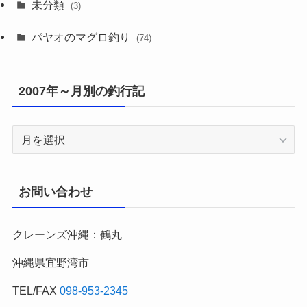
未分類
(3)
パヤオのマグロ釣り
(74)
2007年～月別の釣行記
2007
年
～
月
お問い合わせ
別
の
クレーンズ沖縄：鶴丸
釣
行
沖縄県宜野湾市
記
TEL/FAX
098-953-2345