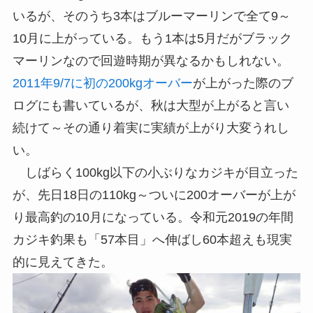
いるが、そのうち3本はブルーマーリンで全て9～
10月に上がっている。もう1本は5月だがブラック
マーリンなので回遊時期が異なるかもしれない。
2011年9/7に初の200kgオーバー
が上がった際のブ
ログにも書いているが、秋は大型が上がると言い
続けて～その通り着実に実績が上がり大変うれし
い。
しばらく100kg以下の小ぶりなカジキが目立った
が、先日18日の110kg～ついに200オーバーが上が
り最高釣の10月になっている。令和元2019の年間
カジキ釣果も「57本目」へ伸ばし60本超えも現実
的に見えてきた。