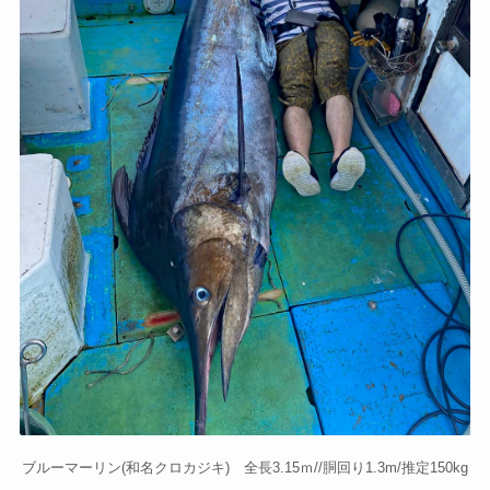
ブルーマーリン(和名クロカジキ) 全長3.15ｍ//胴回り1.3m/推定150kg