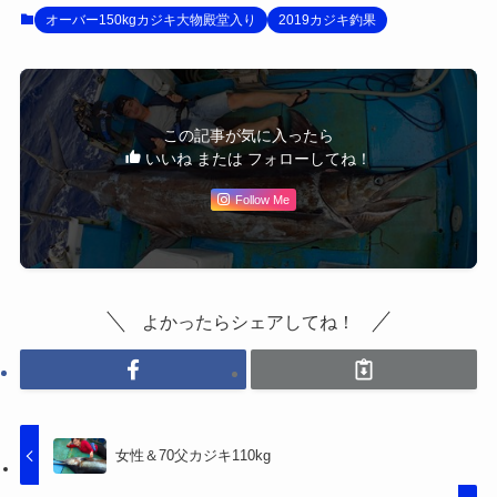
オーバー150kgカジキ大物殿堂入り
2019カジキ釣果
この記事が気に入ったら
いいね または フォローしてね！
Follow Me
よかったらシェアしてね！
女性＆70父カジキ110kg