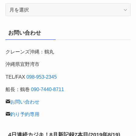
2007
年
～
月
お問い合わせ
別
の
クレーンズ沖縄：鶴丸
釣
行
沖縄県宜野湾市
記
TEL/FAX
098-953-2345
船長：鶴巻
090-7440-8711
お問い合わせ
釣り予約専用
4日連続カジキ！8月新記録7本目(2019年8/19)