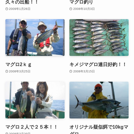
久々の出船！！
マグロ釣り
2009年1月26日
2008年10月3日
マグロ2ｋｇ
キメジマグロ連日好釣！！
2008年3月25日
2008年3月15日
マグロ２人で２５本！！
オリジナル疑似餌で10kgマ
グロ
2008年3月29日