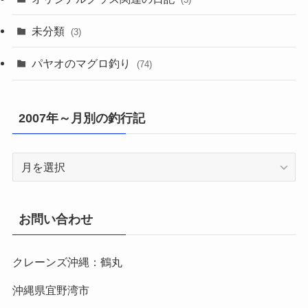
未分類
(3)
パヤオのマグロ釣り
(74)
2007年～月別の釣行記
2007
年
～
月
お問い合わせ
別
の
クレーンズ沖縄：鶴丸
釣
行
沖縄県宜野湾市
記