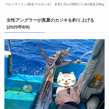
ブルーマーリン(和名クロカジキ) 全長3.15ｍ//胴回り1.3m/推定150kg
女性アングラーが真夏のカジキを釣り上げる
(2025年8/9)