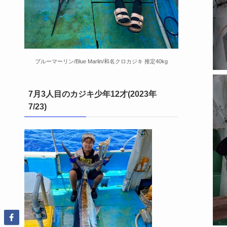
ブルーマーリン/Blue Marlin/和名クロカジキ 推定40kg
7月3人目のカジキ少年12才(2023年
7/23)