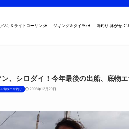
カジキ＆ライトローリング
ジギング＆タイラバ
餌釣り-泳がせ-ｸﾞﾙ
マン、シロダイ！今年最後の出船、底物エ
2008年12月29日
＆青物エサ釣り