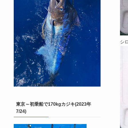
シ
東京～初乗船で170kgカジキ(2023年
7/24)