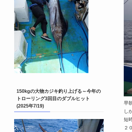
150kgの大物カジキ釣り上げる～今年の
トローリング3回目のダブルヒット
早
(2025年7/19)
し
短
２