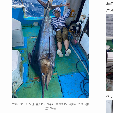
海
ご
ベ
ブルーマーリン(和名クロカジキ) 全長3.15ｍ//胴回り1.3m/推
定150kg