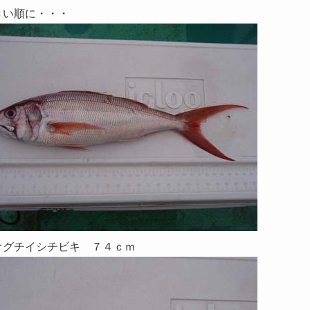
きい順に・・・
オグチイシチビキ ７４ｃｍ