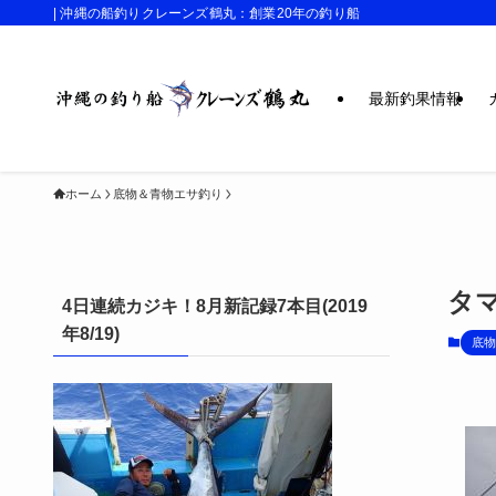
| 沖縄の船釣りクレーンズ鶴丸：創業20年の釣り船
最新釣果情報
ホーム
底物＆青物エサ釣り
タ
4日連続カジキ！8月新記録7本目(2019
年8/19)
底物