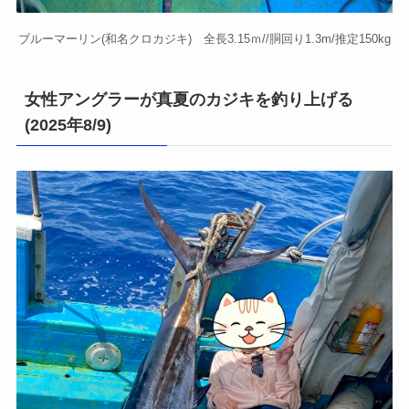
ブルーマーリン(和名クロカジキ) 全長3.15ｍ//胴回り1.3m/推定150kg
女性アングラーが真夏のカジキを釣り上げる
(2025年8/9)