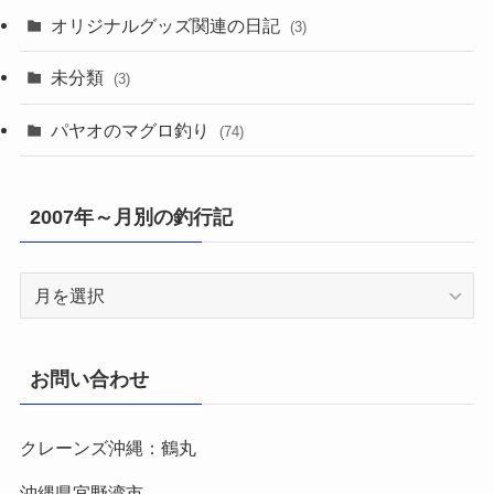
オリジナルグッズ関連の日記
(3)
未分類
(3)
パヤオのマグロ釣り
(74)
2007年～月別の釣行記
2007
年
～
月
お問い合わせ
別
の
クレーンズ沖縄：鶴丸
釣
行
沖縄県宜野湾市