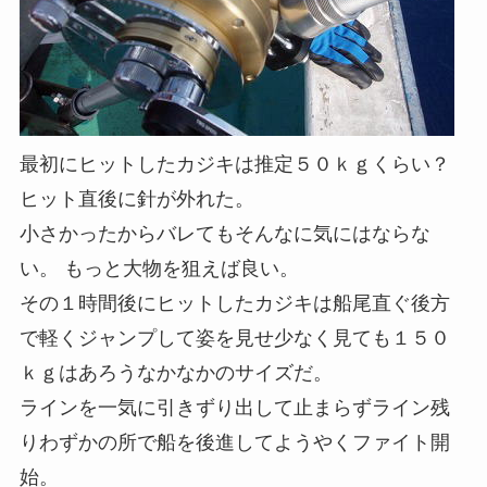
最初にヒットしたカジキは推定５０ｋｇくらい？
ヒット直後に針が外れた。
小さかったからバレてもそんなに気にはならな
い。 もっと大物を狙えば良い。
その１時間後にヒットしたカジキは船尾直ぐ後方
で軽くジャンプして姿を見せ少なく見ても１５０
ｋｇはあろうなかなかのサイズだ。
ラインを一気に引きずり出して止まらずライン残
りわずかの所で船を後進してようやくファイト開
始。