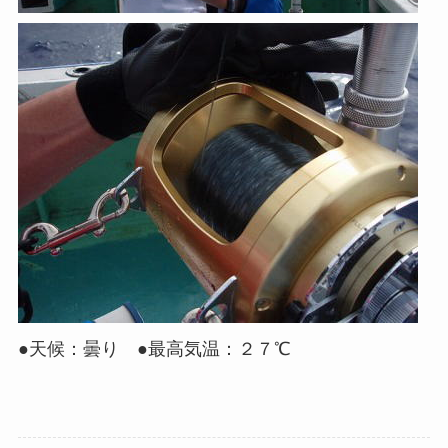
●天候：曇り ●最高気温：２７℃