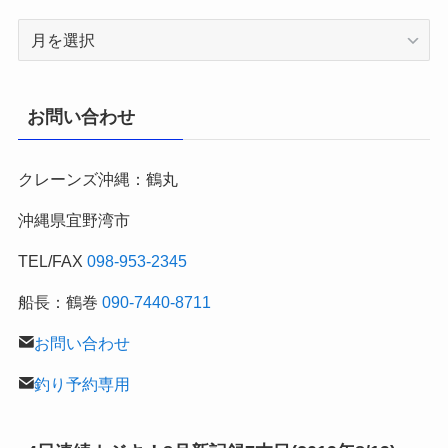
2007
年
～
月
お問い合わせ
別
の
クレーンズ沖縄：鶴丸
釣
行
沖縄県宜野湾市
記
TEL/FAX
098-953-2345
船長：鶴巻
090-7440-8711
お問い合わせ
釣り予約専用