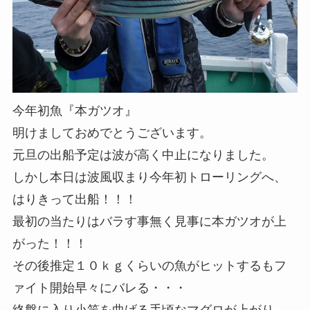
今年初魚『本ガツオ』
明けましておめでとうございます。
元旦の出船予定は波が高く中止になりました。
しかし本日は波風収まり今年初トローリングへ、
はりきって出船！！！
最初の当たりはバラす事無く見事に本ガツオが上
がった！！！
その後推定１０ｋｇくらいの魚がヒットするもフ
ァイト開始早々にバレる・・・
終盤に入り小竿を曲げる手頃なマグロが上がり、