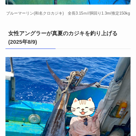
ブルーマーリン(和名クロカジキ) 全長3.15ｍ//胴回り1.3m/推定150kg
女性アングラーが真夏のカジキを釣り上げる
(2025年8/9)