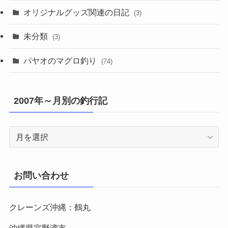
オリジナルグッズ関連の日記
(3)
未分類
(3)
パヤオのマグロ釣り
(74)
2007年～月別の釣行記
2007
年
～
月
お問い合わせ
別
の
クレーンズ沖縄：鶴丸
釣
行
沖縄県宜野湾市