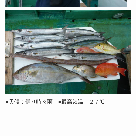
●天候：曇り時々雨 ●最高気温：２７℃