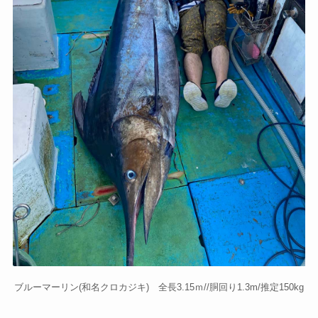
ブルーマーリン(和名クロカジキ) 全長3.15ｍ//胴回り1.3m/推定150kg