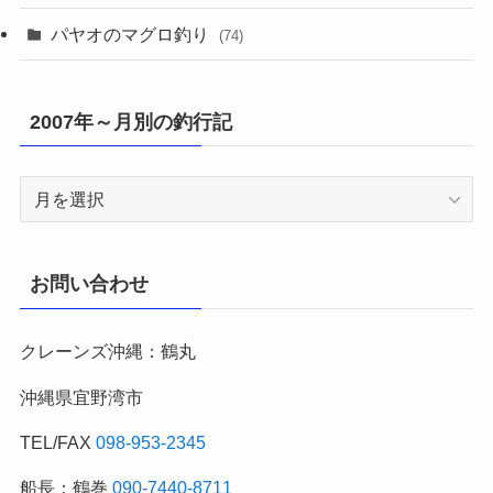
パヤオのマグロ釣り
(74)
2007年～月別の釣行記
2007
年
～
月
お問い合わせ
別
の
クレーンズ沖縄：鶴丸
釣
行
沖縄県宜野湾市
記
TEL/FAX
098-953-2345
船長：鶴巻
090-7440-8711