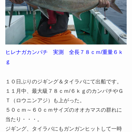
ヒレナガカンパチ 実測 全長７８ｃｍ/重量６ｋ
ｇ
１０日ぶりのジギング＆タイラバにて出船です。
１１月中、最大級７８ｃｍ/６ｋｇのカンパチやＧ
Ｔ（ロウニンアジ）も上がった。
５０ｃｍ～６０ｃｍサイズのオオカマスの群れに
当たり・・・。
ジギング、タイラバにもガンガンヒットして一時