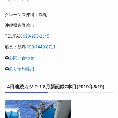
別
の
クレーンズ沖縄：鶴丸
釣
行
沖縄県宜野湾市
記
TEL/FAX
098-953-2345
船長：鶴巻
090-7440-8711
お問い合わせ
釣り予約専用
4日連続カジキ！8月新記録7本目(2019年8/19)