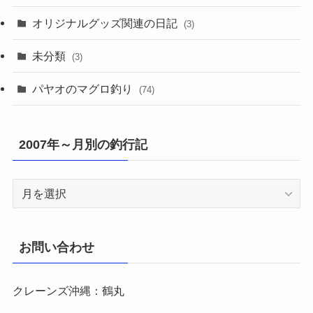
オリジナルグッズ関連の日記
(3)
未分類
(3)
パヤオのマグロ釣り
(74)
2007年～月別の釣行記
2007
年
～
月
お問い合わせ
別
の
クレーンズ沖縄：鶴丸
釣
行