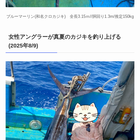
ブルーマーリン(和名クロカジキ) 全長3.15ｍ//胴回り1.3m/推定150kg
女性アングラーが真夏のカジキを釣り上げる
(2025年8/9)