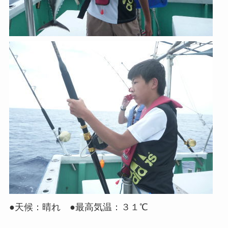
●天候：晴れ ●最高気温：３１℃