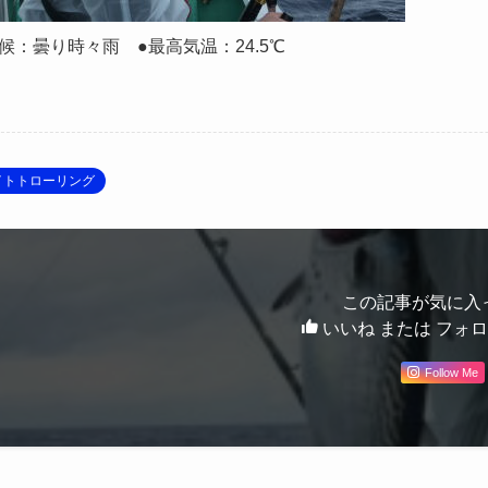
候：曇り時々雨 ●最高気温：24.5℃
イトトローリング
この記事が気に入
いいね または フォ
Follow Me