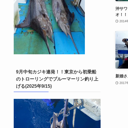
沖サワ
オ！！
2014
9月中旬カジキ連発！！東京から初乗船
新婚さ
のトローリングでブルーマーリン釣り上
201
げる(2025年9/15)