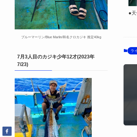
●天
ブルーマーリン/Blue Marlin/和名クロカジキ 推定40kg
ラ
7月3人目のカジキ少年12才(2023年
7/23)