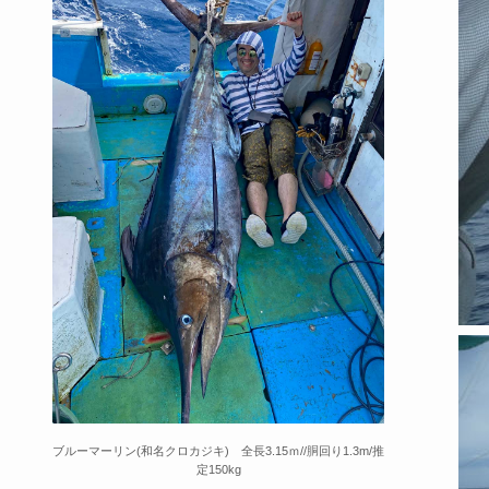
ブルーマーリン(和名クロカジキ) 全長3.15ｍ//胴回り1.3m/推
定150kg