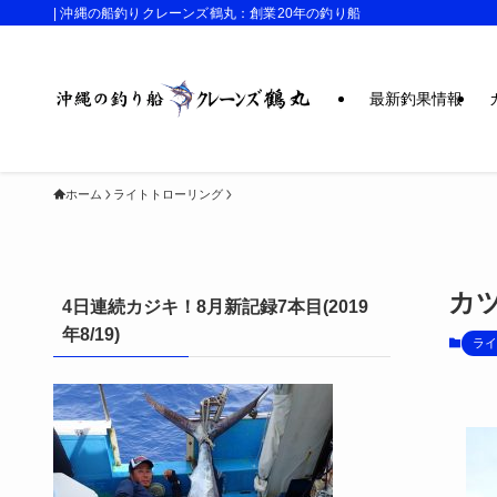
| 沖縄の船釣りクレーンズ鶴丸：創業20年の釣り船
最新釣果情報
ホーム
ライトトローリング
カ
4日連続カジキ！8月新記録7本目(2019
年8/19)
ライ