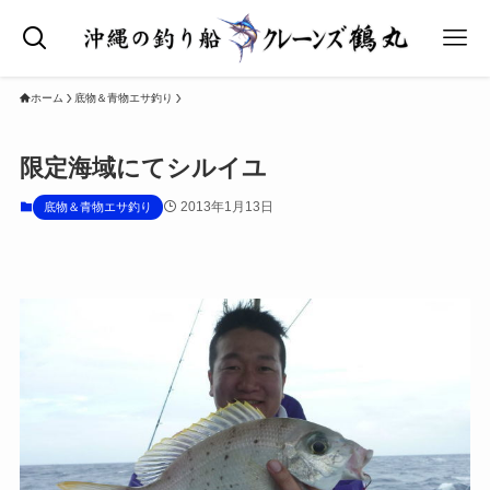
ホーム
底物＆青物エサ釣り
限定海域にてシルイユ
2013年1月13日
底物＆青物エサ釣り