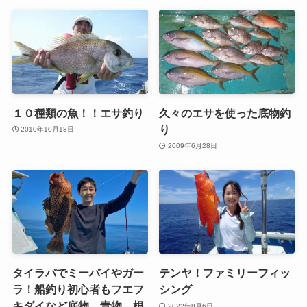
１０種類の魚！！エサ釣り
久々のエサを使った底物釣
り
2010年10月18日
2009年6月28日
タイラバでミーバイやガー
テンヤ！ファミリーフィッ
ラ！船釣り初心者もフエフ
シング
キダイなど底物、青物、根
2022年8月6日