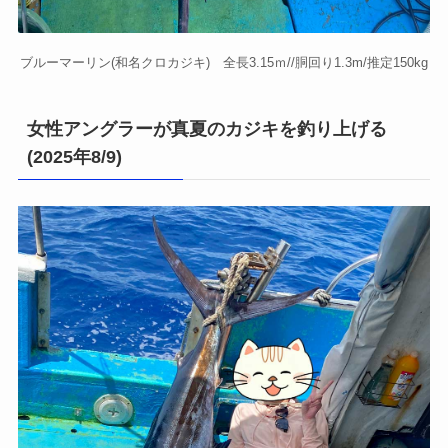
ブルーマーリン(和名クロカジキ) 全長3.15ｍ//胴回り1.3m/推定150kg
女性アングラーが真夏のカジキを釣り上げる
(2025年8/9)