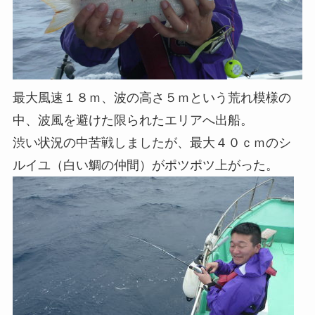
最大風速１８ｍ、波の高さ５ｍという荒れ模様の
中、波風を避けた限られたエリアへ出船。
渋い状況の中苦戦しましたが、最大４０ｃｍのシ
ルイユ（白い鯛の仲間）がポツポツ上がった。