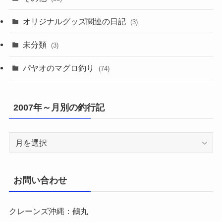
オリジナルグッズ関連の日記
(3)
未分類
(3)
パヤオのマグロ釣り
(74)
2007年～月別の釣行記
2007
年
～
月
お問い合わせ
別
の
クレーンズ沖縄：鶴丸
釣