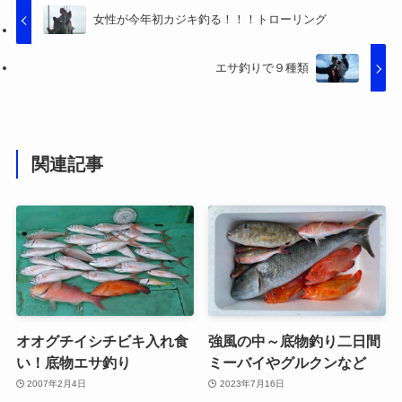
女性が今年初カジキ釣る！！！トローリング
エサ釣りで９種類
関連記事
オオグチイシチビキ入れ食
強風の中～底物釣り二日間
い！底物エサ釣り
ミーバイやグルクンなど
2007年2月4日
2023年7月16日