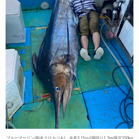
ブルーマーリン(和名クロカジキ) 全長3.15ｍ//胴回り1.3m/推定150kg