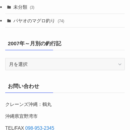
未分類
(3)
パヤオのマグロ釣り
(74)
2007年～月別の釣行記
2007
年
～
月
お問い合わせ
別
の
クレーンズ沖縄：鶴丸
釣
行
沖縄県宜野湾市
記
TEL/FAX
098-953-2345