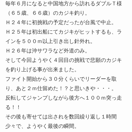
毎年６月になると中国地方から訪れるダブルＴ様
（６５歳、６６歳）のカジキ釣り。
Ｈ２４年に初挑戦の予定だったが台風で中止。
Ｈ２５年は初出船にてカジキがヒットするも、ラ
インを５００ｍ以上引き出し針外れ。
Ｈ２６年は沖サワラなど外道のみ。
そして今回ようやく４回目の挑戦で悲願のカジキ
を釣り上げる事が出来ました。
ファイト開始から３０分くらいでリーダーを取
り、あと２ｍ仕留めた！？と思いきや・・・。
反転してジャンプしながら後方へ１００ｍ突っ走
る！！
その後も寄せては出されを数回繰り返し１時間
少々で、ようやく最後の瞬間。