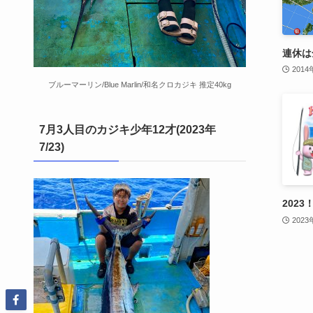
連休は
2014
ブルーマーリン/Blue Marlin/和名クロカジキ 推定40kg
7月3人目のカジキ少年12才(2023年
7/23)
202
202