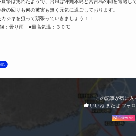
い直撃は免れたようで、台風は沖縄本島と宮古島の間を通過し
や身の回りも何の被害も無く元気に過ごしております。
たカジキを狙って頑張っていきましょう！！
天候：曇り雨 ●最高気温：３０℃
の他
この記事が気に入
いいね または フォ
Follow Me