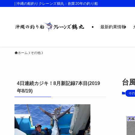
| 沖縄の船釣りクレーンズ鶴丸：創業20年の釣り船
最新釣果情報
ホーム
その他
台
4日連続カジキ！8月新記録7本目(2019
年8/19)
その