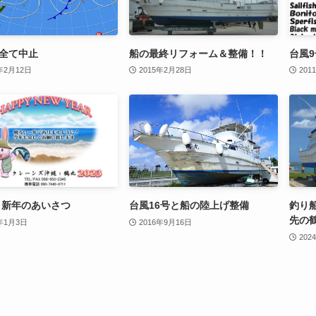
全て中止
船の最終リフォーム＆整備！！
台風
年2月12日
2015年2月28日
201
3！新年のあいさつ
台風16号と船の陸上げ整備
釣り船
先の
3年1月3日
2016年9月16日
202