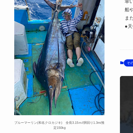
幸
船
ま
●
そ
ブルーマーリン(和名クロカジキ) 全長3.15ｍ//胴回り1.3m/推
定150kg