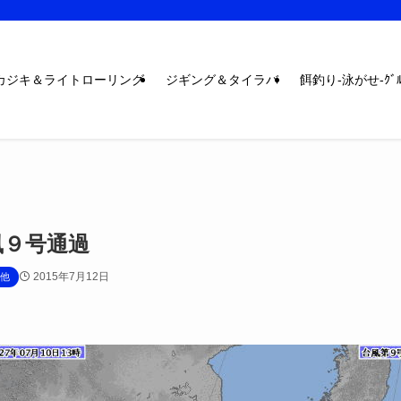
カジキ＆ライトローリング
ジギング＆タイラバ
餌釣り-泳がせ-ｸﾞﾙ
風９号通過
2015年7月12日
他