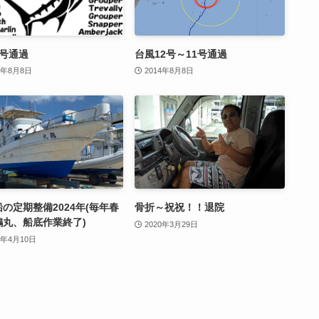
9号通過
台風12号～11号通過
1年8月8日
2014年8月8日
の定期整備2024年(毎年春
骨折～祝祝！！退院
鶴丸、船底作業終了)
2020年3月29日
4年4月10日