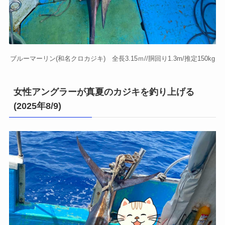
ブルーマーリン(和名クロカジキ) 全長3.15ｍ//胴回り1.3m/推定150kg
女性アングラーが真夏のカジキを釣り上げる
(2025年8/9)