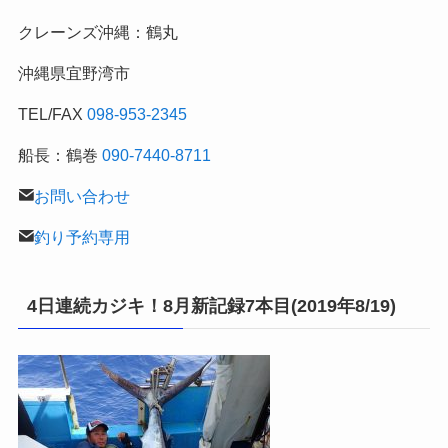
の
クレーンズ沖縄：鶴丸
釣
行
沖縄県宜野湾市
記
TEL/FAX
098-953-2345
船長：鶴巻
090-7440-8711
お問い合わせ
釣り予約専用
4日連続カジキ！8月新記録7本目(2019年8/19)