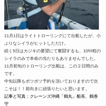
11月1日はライトトローリングにて出船したが、小
ぶりなシイラがヒットしただけ。
続く5日はカジキの要望にて奮闘するも、10ｷﾛ程の
シイラのみで本命の当たりもありませんでした。
11月初旬のトローリング出船は、この２日間のみ
です。
中旬以降もポツポツ予約を頂いておりますので次
こそは！！前向きに頑張りたいと思います。
記事と写真：クレーンズ沖縄「鶴丸」船長、鶴巻
守