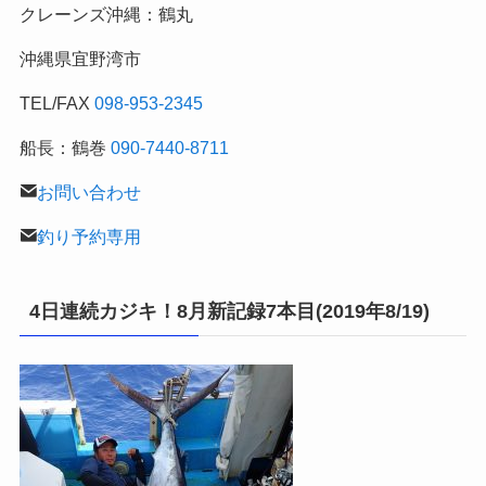
クレーンズ沖縄：鶴丸
釣
行
沖縄県宜野湾市
記
TEL/FAX
098-953-2345
船長：鶴巻
090-7440-8711
お問い合わせ
釣り予約専用
4日連続カジキ！8月新記録7本目(2019年8/19)