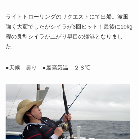
ライトトローリングのリクエストにて出船。波風
強く大変でしたがシイラが3回ヒット！最後に10kg
程の良型シイラが上がり早目の帰港となりまし
た。
●天候：曇り ●最高気温：２８℃