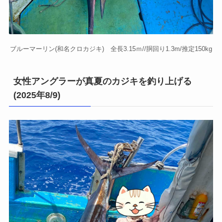
ブルーマーリン(和名クロカジキ) 全長3.15ｍ//胴回り1.3m/推定150kg
女性アングラーが真夏のカジキを釣り上げる
(2025年8/9)