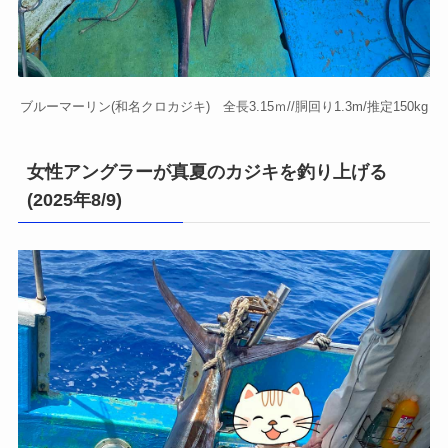
ブルーマーリン(和名クロカジキ) 全長3.15ｍ//胴回り1.3m/推定150kg
女性アングラーが真夏のカジキを釣り上げる
(2025年8/9)