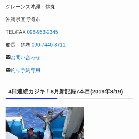
クレーンズ沖縄：鶴丸
釣
行
沖縄県宜野湾市
記
TEL/FAX
098-953-2345
船長：鶴巻
090-7440-8711
お問い合わせ
釣り予約専用
4日連続カジキ！8月新記録7本目(2019年8/19)