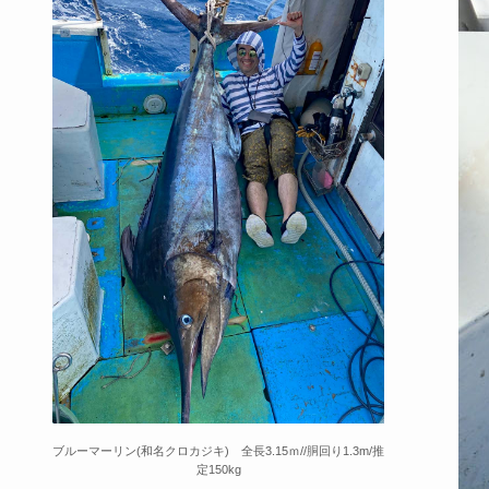
ブルーマーリン(和名クロカジキ) 全長3.15ｍ//胴回り1.3m/推
定150kg