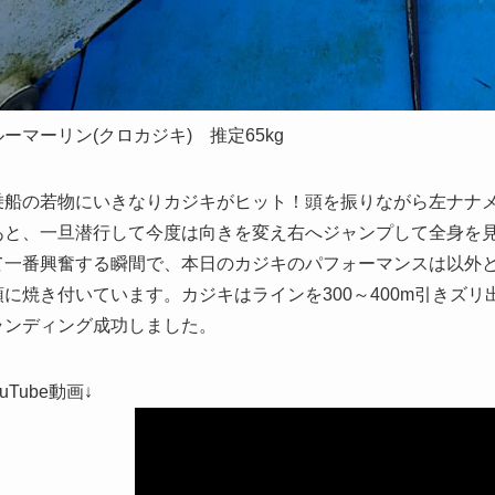
ーマーリン(クロカジキ) 推定65kg
乗船の若物にいきなりカジキがヒット！頭を振りながら左ナナ
あと、一旦潜行して今度は向きを変え右へジャンプして全身を
て一番興奮する瞬間で、本日のカジキのパフォーマンスは以外
頭に焼き付いています。カジキはラインを300～400m引きズ
ランディング成功しました。
ouTube動画↓