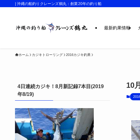
| 沖縄の船釣りクレーンズ鶴丸：創業20年の釣り船
最新釣果情報
ホーム
カジキトローリング
2016カジキ釣果
10
4日連続カジキ！8月新記録7本目(2019
年8/19)
20