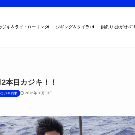
カジキ＆ライトローリング
ジギング＆タイラバ
餌釣り-泳がせ-ｸﾞﾙ
月2本目カジキ！！
2016年10月13日
16カジキ釣果