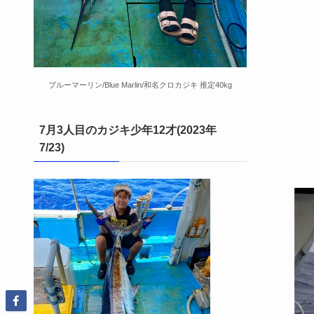
ブルーマーリン/Blue Marlin/和名クロカジキ 推定40kg
7月3人目のカジキ少年12才(2023年
7/23)