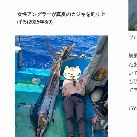
女性アングラーが真夏のカジキを釣り上
げる(2025年8/9)
ブル
初
た
い
も
て
↓Y