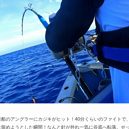
乗船のアングラーにカジキがヒット！40分くらいのファイトで
仕留めようとした瞬間！なんと針が外れ一気に谷底へ転落。せ