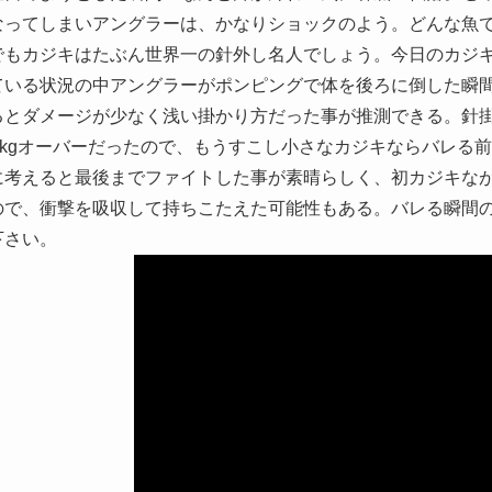
なってしまいアングラーは、かなりショックのよう。どんな魚
でもカジキはたぶん世界一の針外し名人でしょう。今日のカジ
ている状況の中アングラーがポンピングで体を後ろに倒した瞬
るとダメージが少なく浅い掛かり方だった事が推測できる。針
00kgオーバーだったので、もうすこし小さなカジキならバレ
に考えると最後までファイトした事が素晴らしく、初カジキな
ので、衝撃を吸収して持ちこたえた可能性もある。バレる瞬間の映
下さい。