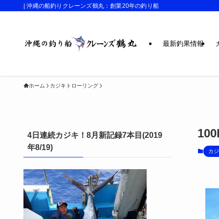
| 沖縄の船釣りクレーンズ鶴丸：創業20年の釣り船
最新釣果情報
ホーム
カジキトローリング
10
4日連続カジキ！8月新記録7本目(2019
年8/19)
カジ