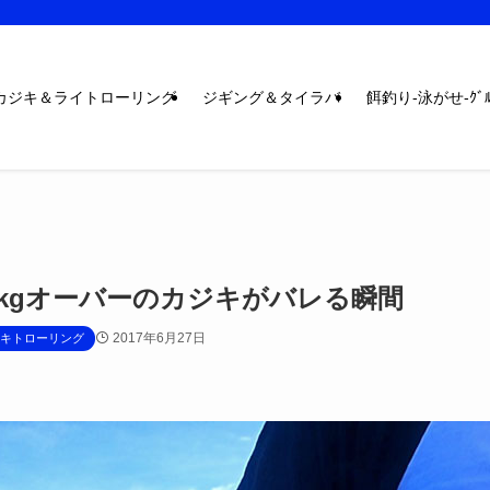
カジキ＆ライトローリング
ジギング＆タイラバ
餌釣り-泳がせ-ｸﾞﾙ
0kgオーバーのカジキがバレる瞬間
2017年6月27日
キトローリング