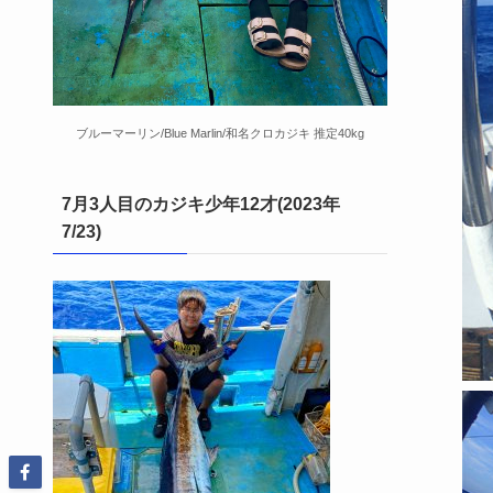
ブルーマーリン/Blue Marlin/和名クロカジキ 推定40kg
7月3人目のカジキ少年12才(2023年
7/23)