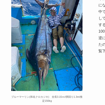
に
中
し
す
1
逆
た
覧
ブルーマーリン(和名クロカジキ) 全長3.15ｍ//胴回り1.3m/推
定150kg