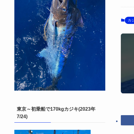
カ
東京～初乗船で170kgカジキ(2023年
7/24)