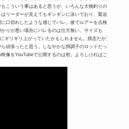
でもこういう事はあると思うが、いろんな大物釣りの
キはリーダーが見えてもギンギンに泳いでおり、緊迫
間に口切れしたような感じでバレ。後でルアーを点検
掛かりが悪い場合にバレるのは仕方無い。サイズも
る前にギリギリ上がっていたかもしれません。残念だが、
がら頑張ったと思う。しなやかな胴調子のロッドだっ
像をYouTubeで公開するのは初。よろしければご