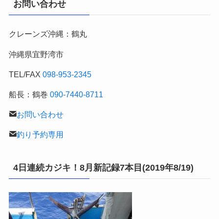
お問い合わせ
別
の
クレーンズ沖縄：鶴丸
釣
行
沖縄県宜野湾市
記
TEL/FAX
098-953-2345
船長：鶴巻
090-7440-8711
お問い合わせ
釣り予約専用
4日連続カジキ！8月新記録7本目(2019年8/19)