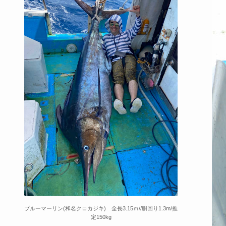
ブルーマーリン(和名クロカジキ) 全長3.15ｍ//胴回り1.3m/推
定150kg