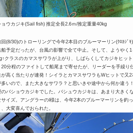
ョウカジキ(Sail fish) 推定全長2.6ｍ/推定重量40kg
(8/30)のトローリングで今年2本目のブルーマーリン(ｸﾛｶｼ
出船予定だったが、台風の影響で全て中止。そして、ようやく1
0kg↑クラスのカマスサワラが上がり、しばらくしてカジキヒット
、20分程のファイトして船尾まで寄せたが、リーダーを手繰り
性が高く当たりが連発！シイラとカマスサワラもWヒットで又2
が多いので、また大きなサワラ？と思いきや途中から何か違う
型のバショウカジキでした。バシュウカジキは、あまり大きくなら
なサイズ。アングラーのI様は、今年2本のブルーマーリンを釣
り、大変喜んでおられた。