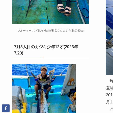
ブルーマーリン/Blue Marlin/和名クロカジキ 推定40kg
7月3人目のカジキ少年12才(2023年
7/23)
昨
夏
2
月
バ