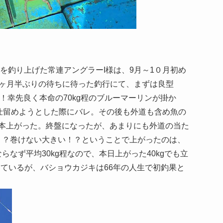
ﾞｷ)を釣り上げた常連アングラーI様は、9月～1０月初め
ヶ月半ぶりの待ちに待った釣行にて、まずは良型
！幸先良く本命の70kg程のブルーマーリンが掛か
仕留めようとした際にバレ。その後も外道も含め魚の
本上がった。終盤になったが、あまりにも外道の当た
！？巻けない大きい！？ということで上がったのは、
なず平均30kg程なので、本日上がった40kgでも立
っているが、バショウカジキは66年の人生で初釣果と