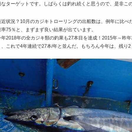
適なターゲットです。しばらくは釣れ続くと思うので、是非こ
近状況？10月のカジキトローリングの出船数は、例年に比べだ
確率75％と、まずまず良い結果が出ています。
年2018年の全カジキ類の釣果も27本目を達成！2015年～昨年
り、これで4年連続で27本/年と並んだ。もちろん今年は、残り
。