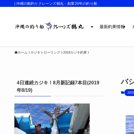
| 沖縄の船釣りクレーンズ鶴丸：創業20年の釣り船
最新釣果情報
ホーム
カジキトローリング
2018カジキ釣果
バ
4日連続カジキ！8月新記録7本目(2019
年8/19)
20