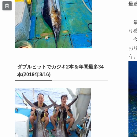
最
最
り
今
お
う
ダブルヒットでカジキ2本＆年間最多34
本(2019年8/16)