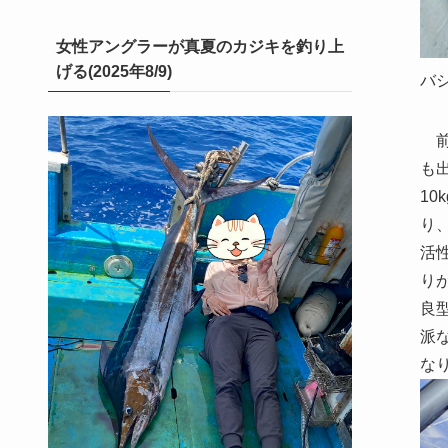
女性アングラーが真夏のカジキを釣り上
げる(2025年8/9)
バシ
前回
も
1
り
活
り
良
派
な