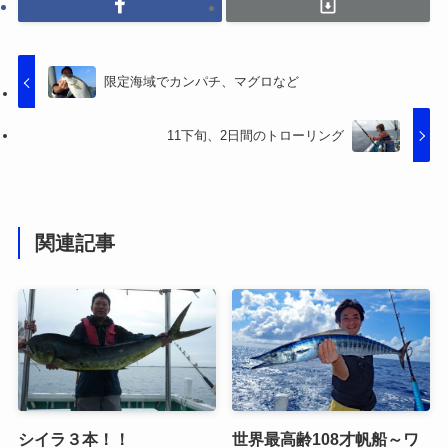
限定海域でカンパチ、マグロなど
11下旬、2日間のトローリング
関連記事
シイラ３本！！
世界最高齢108才帆船～ワ