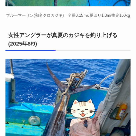
ブルーマーリン(和名クロカジキ) 全長3.15ｍ//胴回り1.3m/推定150kg
女性アングラーが真夏のカジキを釣り上げる
(2025年8/9)