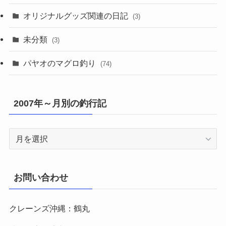
オリジナルグッズ関連の日記
(3)
未分類
(3)
パヤオのマグロ釣り
(74)
2007年～月別の釣行記
2007
年
～
月
お問い合わせ
別
の
クレーンズ沖縄：鶴丸
釣
行