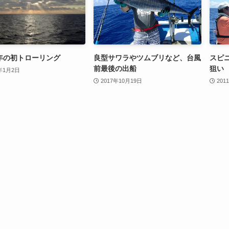
年の初トローリング
良型サワラやツムブリなど、台風
スピ
前最後の出船
狙い
0年1月2日
2017年10月19日
201