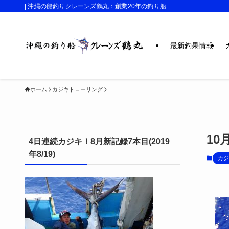
| 沖縄の船釣りクレーンズ鶴丸：創業20年の釣り船
最新釣果情報
ホーム
カジキトローリング
1
4日連続カジキ！8月新記録7本目(2019
年8/19)
カジ