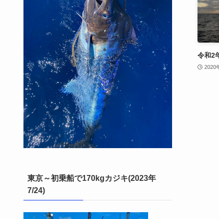
令和2
202
東京～初乗船で170kgカジキ(2023年
7/24)