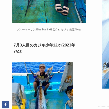
ブルーマーリン/Blue Marlin/和名クロカジキ 推定40kg
7月3人目のカジキ少年12才(2023年
7/23)