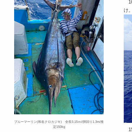
1
け
ブルーマーリン(和名クロカジキ) 全長3.15ｍ//胴回り1.3m/推
定150kg
1