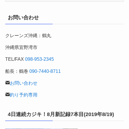
年
～
月
お問い合わせ
別
の
クレーンズ沖縄：鶴丸
釣
行
沖縄県宜野湾市
記
TEL/FAX
098-953-2345
船長：鶴巻
090-7440-8711
お問い合わせ
釣り予約専用
4日連続カジキ！8月新記録7本目(2019年8/19)