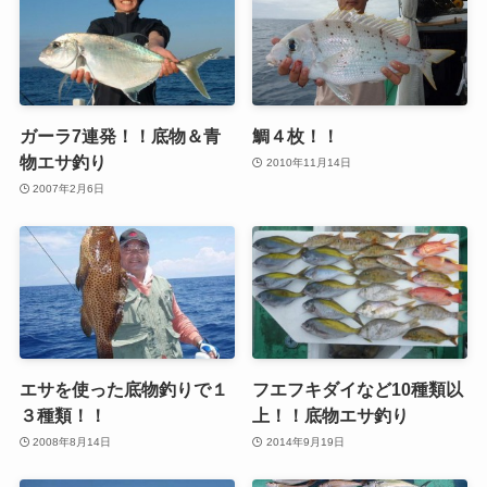
ガーラ7連発！！底物＆青
鯛４枚！！
物エサ釣り
2010年11月14日
2007年2月6日
エサを使った底物釣りで１
フエフキダイなど10種類以
３種類！！
上！！底物エサ釣り
2008年8月14日
2014年9月19日