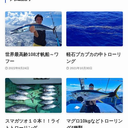
世界最高齢108才帆船～ワ
軽石プカプカの中トローリ
フー
ング
2022年9月24日
2021年10月30日
スマガツオ１０本！！ライ
マグロ10kgなどトローリン
トトローリング
グ4種類