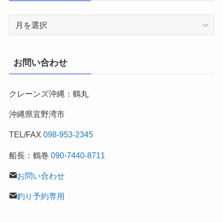
2007
年
～
月
お問い合わせ
別
の
クレーンズ沖縄：鶴丸
釣
行
沖縄県宜野湾市
記
TEL/FAX
098-953-2345
船長：鶴巻
090-7440-8711
お問い合わせ
釣り予約専用