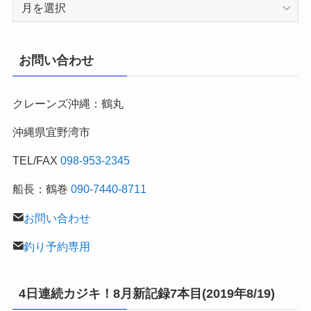
2007
年
～
月
お問い合わせ
別
の
クレーンズ沖縄：鶴丸
釣
行
沖縄県宜野湾市
記
TEL/FAX
098-953-2345
船長：鶴巻
090-7440-8711
お問い合わせ
釣り予約専用
4日連続カジキ！8月新記録7本目(2019年8/19)