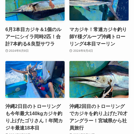
6月3本目カジキ＆1個のル
マカジキ！常連カジキ釣り
アーにシイラ同時2匹！合
師Y様グループ沖縄トロー
計7本釣る&良型サワラ
リング4本目マーリン
2024年6月9日
2024年9月4日
沖縄2日目のトローリング
沖縄2回目のトローリング
も今年最大140kgカジキ釣
でカジキを釣り上げた70才
り上げたゴリさん！年間カ
アングラー！宮城県から社
ジキ最速18本目
員旅行