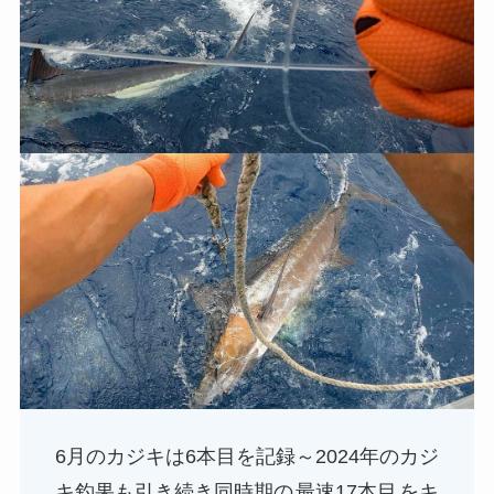
6月のカジキは6本目を記録～2024年のカジ
キ釣果も引き続き同時期の
最速17本目
をキ