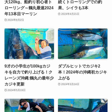
大120kg、船釣り初心者ト
続くトローリングでの釣
ローリング～鶴丸最速2024
果、シイラも3本
年13本目マーリン
2024年4月21日
2024年6月2日
9才の小学生が100kgカジ
ダブルヒットでカジキ2
キを自力で釣り上げる！ク
本！2024年の沖縄初カジキ
レーンズ沖縄:鶴丸の最年少
上がる
カジキ更新
2024年3月24日
2024年5月19日