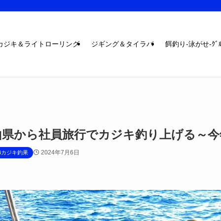
カジキ＆ライトローリング
ジギング＆タイラバ
餌釣り-泳がせ-ｸﾞﾙ
山県から社員旅行でカジキ釣り上げる～今年
2024年7月6日
24カジキ釣果