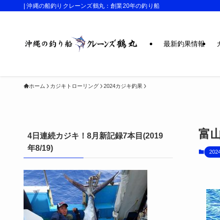
| 沖縄の船釣りクレーンズ鶴丸：創業20年の釣り船
最新釣果情報
ホーム
カジキトローリング
2024カジキ釣果
富
4日連続カジキ！8月新記録7本目(2019
年8/19)
20