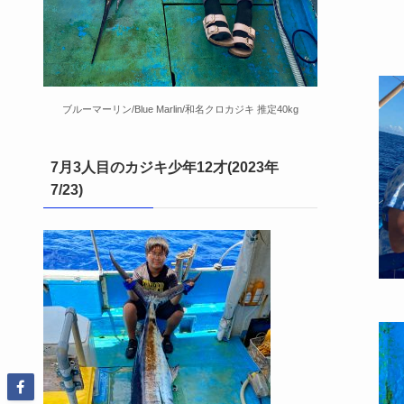
ブルーマーリン/Blue Marlin/和名クロカジキ 推定40kg
7月3人目のカジキ少年12才(2023年
7/23)