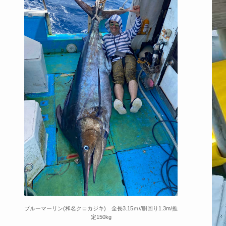
ブルーマーリン(和名クロカジキ) 全長3.15ｍ//胴回り1.3m/推
定150kg