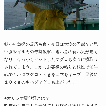
朝から魚探の反応も良く今日は大漁の予感？と思
いきやイルカの奇襲攻撃に遭い魚の食い気が無く
なり、せっかくヒットしたマグロも次々に横取り
されてしまう。しかしお客様の粘りと根性で前半
戦でキハダマグロ７ｋｇを２本をキープ！最後に
１０ｋｇのキハダマグロも上がった。
●オリジナ疑似餌とは？
昨年からテストを続けており抜群の実績を上げて