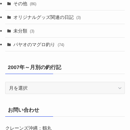
その他
(86)
オリジナルグッズ関連の日記
(3)
未分類
(3)
パヤオのマグロ釣り
(74)
2007年～月別の釣行記
2007
年
～
月
お問い合わせ
別
の
クレーンズ沖縄：鶴丸
釣