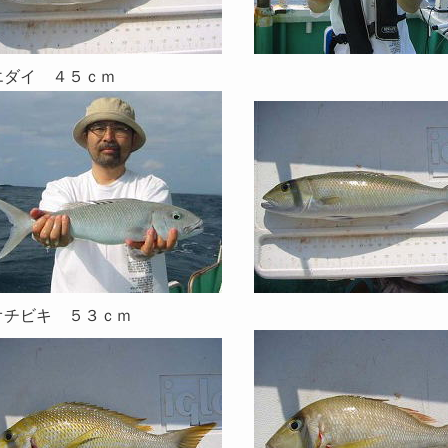
エダイ ４５ｃｍ
オチビキ ５３ｃｍ