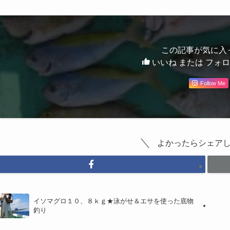
この記事が気に入
いいね または フォ
Follow Me
よかったらシェア
イソマグロ１０、８ｋｇ★泳がせ＆エサを使った底物
釣り