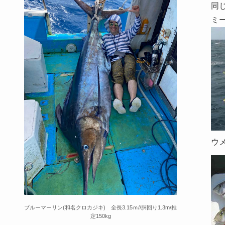
同
ミ
ウ
ブルーマーリン(和名クロカジキ) 全長3.15ｍ//胴回り1.3m/推
定150kg