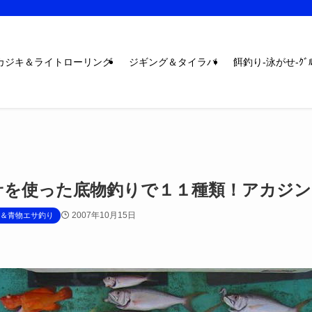
カジキ＆ライトローリング
ジギング＆タイラバ
餌釣り-泳がせ-ｸﾞﾙ
サを使った底物釣りで１１種類！アカジン
2007年10月15日
＆青物エサ釣り