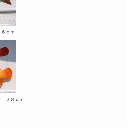
６ｃｍ
８ｃｍ