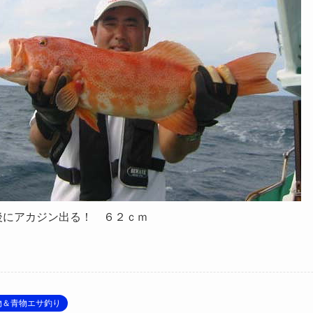
後にアカジン出る！ ６２ｃｍ
物＆青物エサ釣り