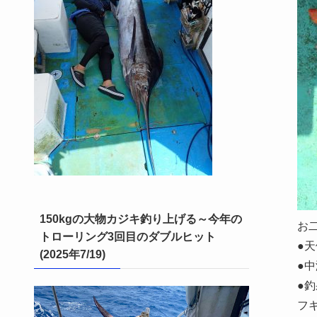
150kgの大物カジキ釣り上げる～今年の
お
トローリング3回目のダブルヒット
●
(2025年7/19)
●
●
フ