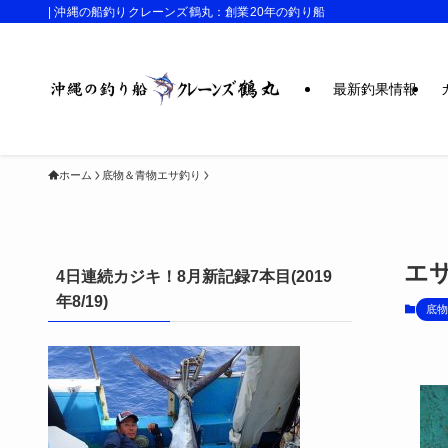
| 沖縄の船釣りクレーンズ鶴丸：創業20年の釣り船
最新釣果情報
ホーム
底物＆青物エサ釣り
エ
4日連続カジキ！8月新記録7本目(2019
年8/19)
底物