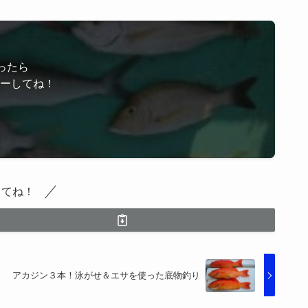
ったら
ローしてね！
してね！
アカジン３本！泳がせ＆エサを使った底物釣り