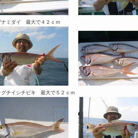
ザナミダイ 最大で４２ｃｍ
オグチイシチビキ 最大で５２ｃｍ