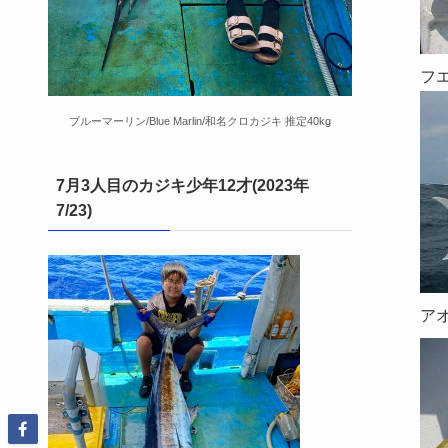
フ
ブルーマーリン/Blue Marlin/和名クロカジキ 推定40kg
7月3人目のカジキ少年12才(2023年
7/23)
ア