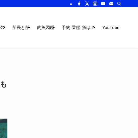
ｸﾝ
船長と船
釣魚図鑑
予約-乗船-魚は？
YouTube
も