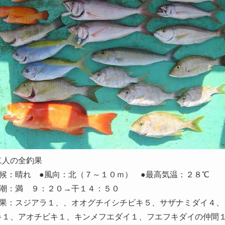
二人の全釣果
天候：晴れ ●風向：北（７～１０ｍ） ●最高気温：２８℃
中潮：満 ９：２０→干１４：５０
釣果：スジアラ１、、オオグチイシチビキ５、サザナミダイ４
キ１、アオチビキ１、キンメフエダイ１、フエフキダイの仲間