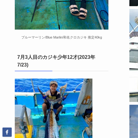
ブルーマーリン/Blue Marlin/和名クロカジキ 推定40kg
7月3人目のカジキ少年12才(2023年
7/23)