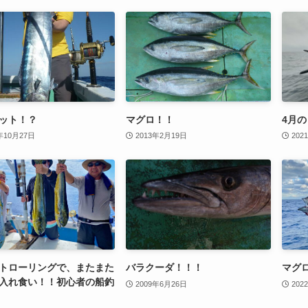
ット！？
マグロ！！
4月の
年10月27日
2013年2月19日
202
トローリングで、またまた
バラクーダ！！！
マグ
入れ食い！！初心者の船釣
2009年6月26日
202