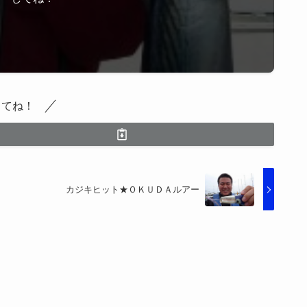
してね！
カジキヒット★ＯＫＵＤＡルアー