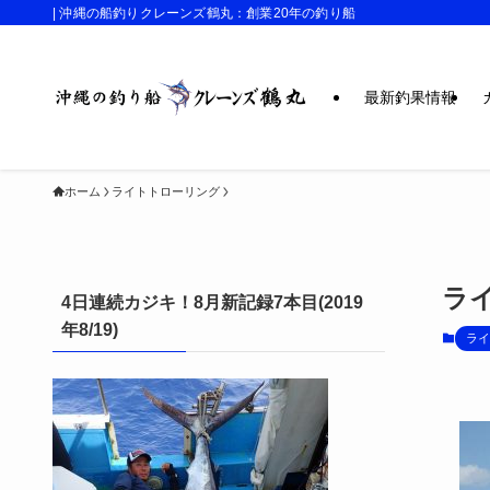
| 沖縄の船釣りクレーンズ鶴丸：創業20年の釣り船
最新釣果情報
ホーム
ライトトローリング
ラ
4日連続カジキ！8月新記録7本目(2019
年8/19)
ライ