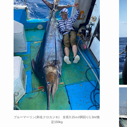
ブルーマーリン(和名クロカジキ) 全長3.15ｍ//胴回り1.3m/推
定150kg