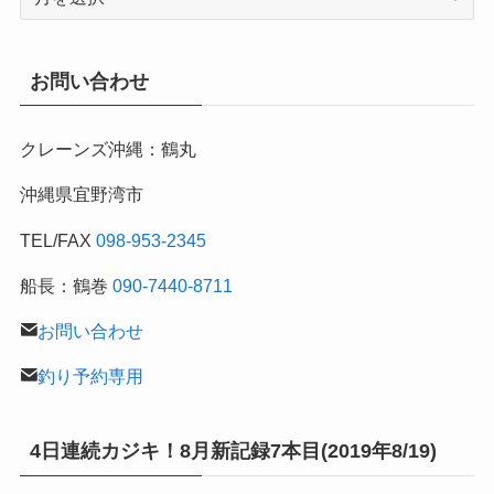
年
～
月
お問い合わせ
別
の
クレーンズ沖縄：鶴丸
釣
行
沖縄県宜野湾市
記
TEL/FAX
098-953-2345
船長：鶴巻
090-7440-8711
お問い合わせ
釣り予約専用
4日連続カジキ！8月新記録7本目(2019年8/19)