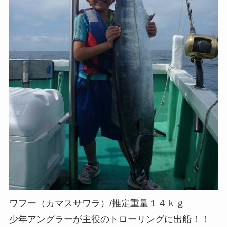
ワフー（カマスサワラ）/推定重量１４ｋｇ
少年アングラーが主役のトローリングに出船！！