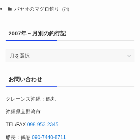
パヤオのマグロ釣り
(74)
2007年～月別の釣行記
2007
年
～
月
お問い合わせ
別
の
クレーンズ沖縄：鶴丸
釣
行
沖縄県宜野湾市
記
TEL/FAX
098-953-2345
船長：鶴巻
090-7440-8711