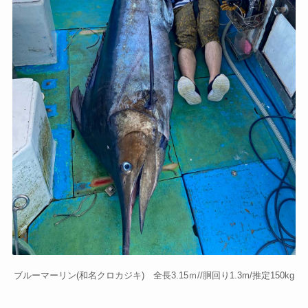
ブルーマーリン(和名クロカジキ) 全長3.15ｍ//胴回り1.3m/推定150kg