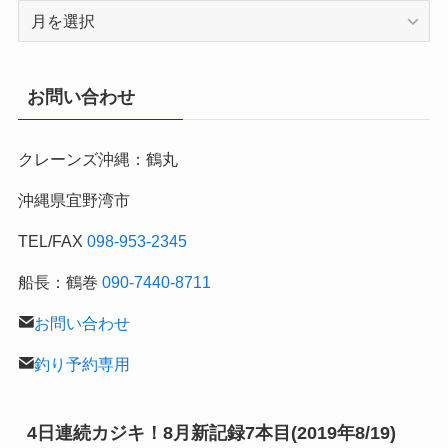
2007
年
～
月
お問い合わせ
別
の
クレーンズ沖縄：鶴丸
釣
行
沖縄県宜野湾市
記
TEL/FAX
098-953-2345
船長：鶴巻
090-7440-8711
お問い合わせ
釣り予約専用
4日連続カジキ！8月新記録7本目(2019年8/19)