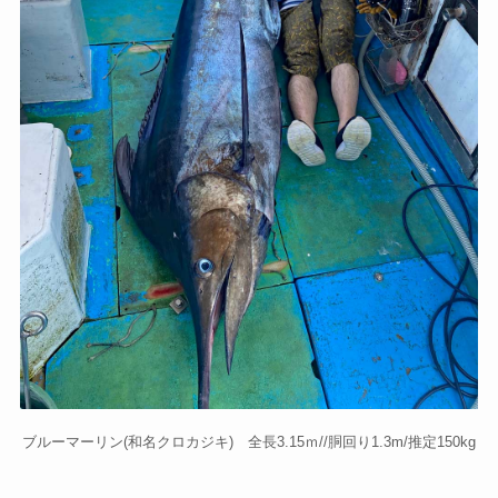
ブルーマーリン(和名クロカジキ) 全長3.15ｍ//胴回り1.3m/推定150kg