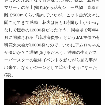
さに気分が悪くなり引き返した(笑)。夜は、宜野湾
マリーナの船上(鶴丸)から花火ショー見物！直線距
離で500ｍくらい離れていたが、ヒット曲が次々に
聞こえてきて感動！花火は何と1時間も上がりっぱ
なしで圧巻の12000発だったそう。同会場で毎年4
月に開催される「琉球海炎祭」というJAL主催の有
料花火大会が10000発なので、いかにアムロちゃん
が凄いか？ご理解頂けるだろう。沖縄の生んだス
ーパースターの最終イベントを影ながら見る事が
出来て、なんかジーンとして涙が出そうになった
(笑)。