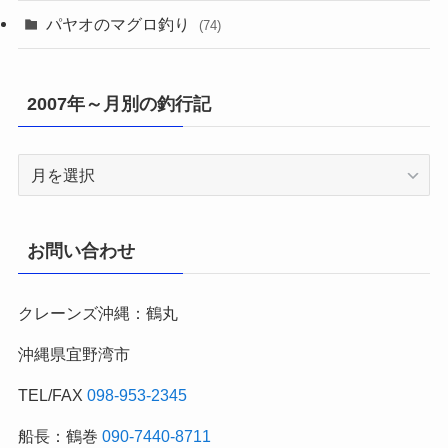
パヤオのマグロ釣り
(74)
2007年～月別の釣行記
2007
年
～
月
お問い合わせ
別
の
クレーンズ沖縄：鶴丸
釣
行
沖縄県宜野湾市
記
TEL/FAX
098-953-2345
船長：鶴巻
090-7440-8711