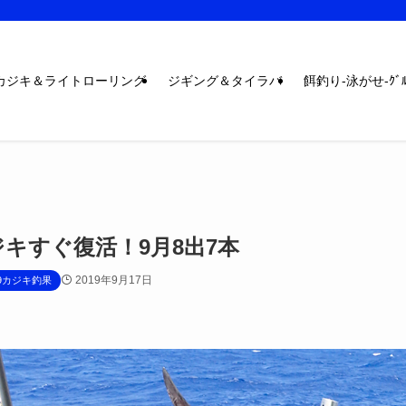
カジキ＆ライトローリング
ジギング＆タイラバ
餌釣り-泳がせ-ｸﾞﾙ
キすぐ復活！9月8出7本
2019年9月17日
19カジキ釣果