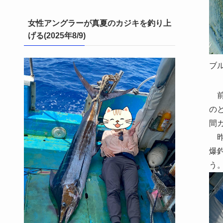
女性アングラーが真夏のカジキを釣り上
げる(2025年8/9)
ブル
前
の
間
昨
爆
う