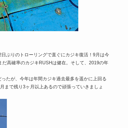
2日ぶりのトローリングで直ぐにカジキ復活！9月は今
だ高確率のカジキRUSHは健在。そして、2019の年
。
ズだったが、今年は年間カジキ過去最多を遥かに上回る
2月まで残り3ヶ月以上あるので頑張っていきましょ