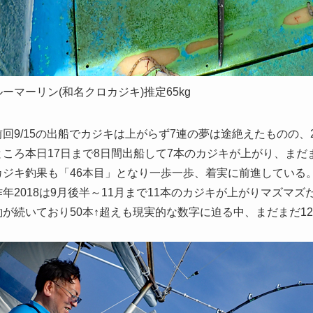
ーマーリン(和名クロカジキ)推定65kg
回9/15の出船でカジキは上がらず7連の夢は途絶えたものの、
ところ本日17日まで8日間出船して7本のカジキが上がり、まだま
カジキ釣果も「46本目」となり一歩一歩、着実に前進している
年2018は9月後半～11月まで11本のカジキが上がりマズマ
釣が続いており50本↑超えも現実的な数字に迫る中、まだまだ1
。