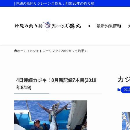
| 沖縄の船釣りクレーンズ鶴丸：創業20年の釣り船
最新釣果情報
ホーム
カジキトローリング
2019カジキ釣果
カジ
4日連続カジキ！8月新記録7本目(2019
年8/19)
20