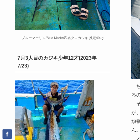
ブルーマーリン/Blue Marlin/和名クロカジキ 推定40kg
7月3人目のカジキ少年12才(2023年
7/23)
ち
る
そ
が
頑
ん
と