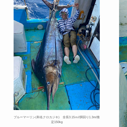
ブルーマーリン(和名クロカジキ) 全長3.15ｍ//胴回り1.3m/推
定150kg