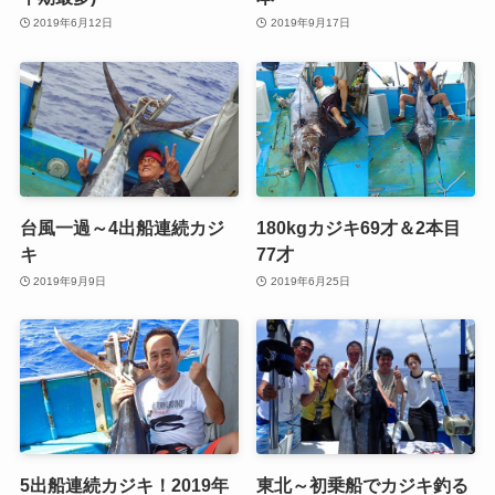
2019年6月12日
2019年9月17日
台風一過～4出船連続カジ
180kgカジキ69才＆2本目
キ
77才
2019年9月9日
2019年6月25日
5出船連続カジキ！2019年
東北～初乗船でカジキ釣る