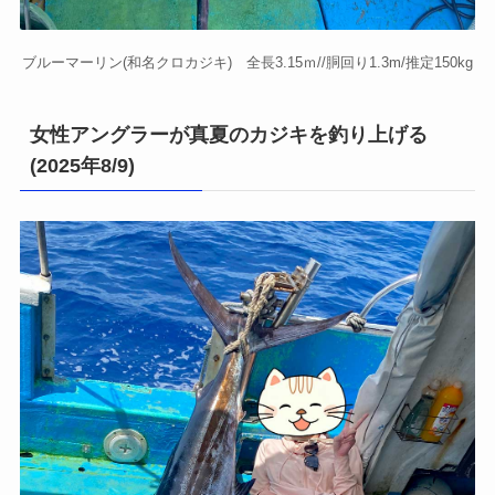
ブルーマーリン(和名クロカジキ) 全長3.15ｍ//胴回り1.3m/推定150kg
女性アングラーが真夏のカジキを釣り上げる
(2025年8/9)