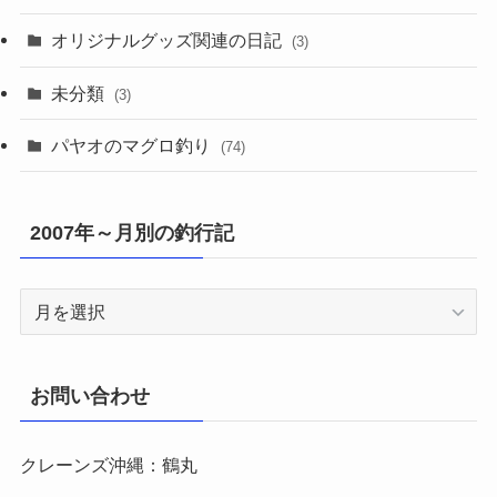
オリジナルグッズ関連の日記
(3)
未分類
(3)
パヤオのマグロ釣り
(74)
2007年～月別の釣行記
2007
年
～
月
お問い合わせ
別
の
クレーンズ沖縄：鶴丸
釣
行