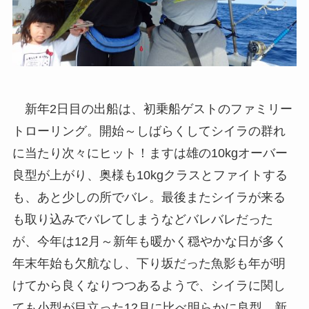
新年2日目の出船は、初乗船ゲストのファミリー
トローリング。開始～しばらくしてシイラの群れ
に当たり次々にヒット！ますは雄の10kgオーバー
良型が上がり、奥様も10kgクラスとファイトする
も、あと少しの所でバレ。最後またシイラが来る
も取り込みでバレてしまうなどバレバレだった
が、今年は12月～新年も暖かく穏やかな日が多く
年末年始も欠航なし、下り坂だった魚影も年が明
けてから良くなりつつあるようで、シイラに関し
ても小型が目立った12月に比べ明らかに良型、新