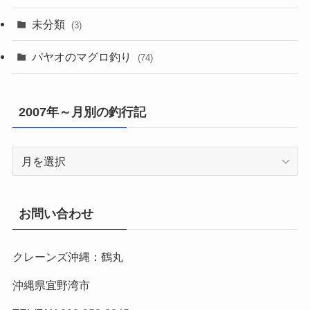
未分類
(3)
パヤオのマグロ釣り
(74)
2007年～月別の釣行記
2007
年
～
月
お問い合わせ
別
の
クレーンズ沖縄：鶴丸
釣
行
沖縄県宜野湾市
記