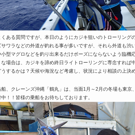
くある質問ですが、本日のようにカジキ狙いのトローリングの場
ズサワラなどの外道が釣れる事が多いですが、それら外道も渋
や小型マグロなどを釣り出来るだけボーズにならないよう臨機
うな場合は、カジキを諦め終日ライトローリングに専念すれば
どうするかは？天候や海況など考慮し、状況により相談の上決
船、クレーンズ沖縄「鶴丸」は、当面1月～2月の冬場も東京
付中！！皆様の乗船をお待ちしております。