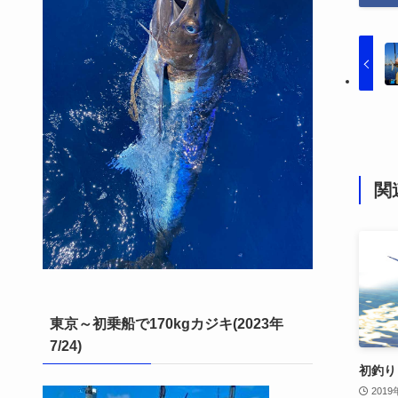
関
東京～初乗船で170kgカジキ(2023年
7/24)
初釣り
201