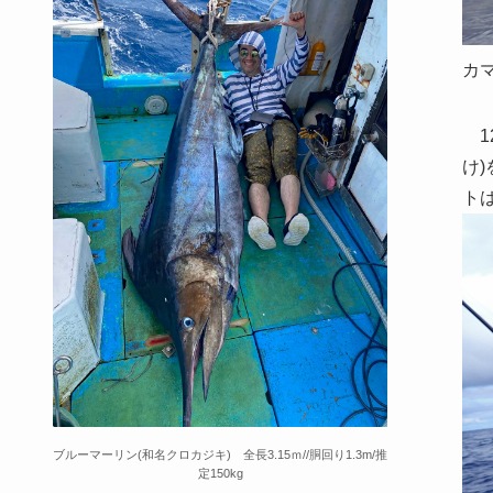
カ
1
け
ト
ブルーマーリン(和名クロカジキ) 全長3.15ｍ//胴回り1.3m/推
定150kg