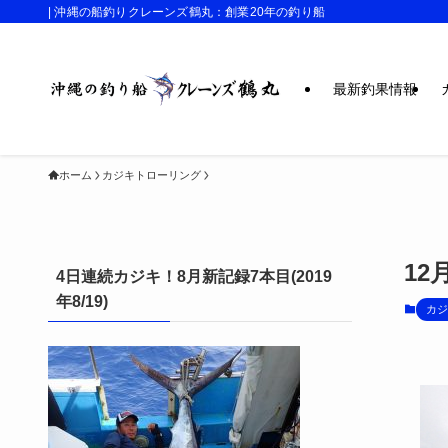
| 沖縄の船釣りクレーンズ鶴丸：創業20年の釣り船
最新釣果情報
ホーム
カジキトローリング
1
4日連続カジキ！8月新記録7本目(2019
年8/19)
カジ