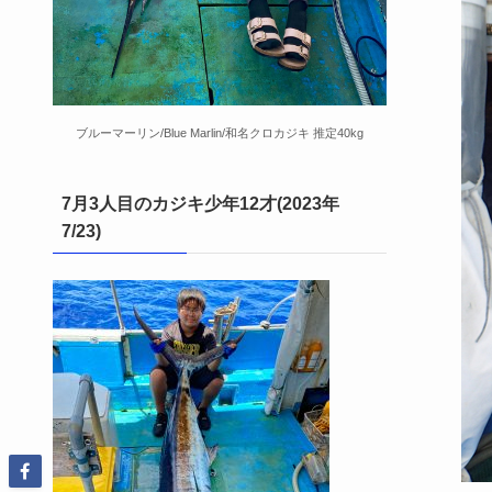
ブルーマーリン/Blue Marlin/和名クロカジキ 推定40kg
7月3人目のカジキ少年12才(2023年
7/23)