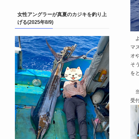
女性アングラーが真夏のカジキを釣り上
げる(2025年8/9)
よ
マ
オ
そ
を
当
受