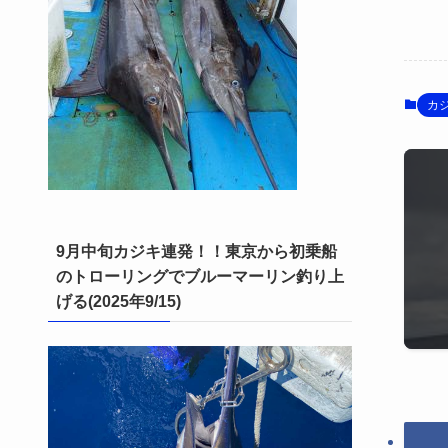
カ
9月中旬カジキ連発！！東京から初乗船
のトローリングでブルーマーリン釣り上
げる(2025年9/15)