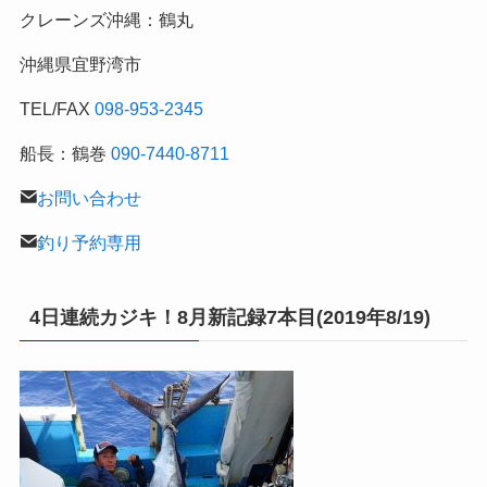
クレーンズ沖縄：鶴丸
釣
行
沖縄県宜野湾市
記
TEL/FAX
098-953-2345
船長：鶴巻
090-7440-8711
お問い合わせ
釣り予約専用
4日連続カジキ！8月新記録7本目(2019年8/19)