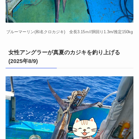
ブルーマーリン(和名クロカジキ) 全長3.15ｍ//胴回り1.3m/推定150kg
女性アングラーが真夏のカジキを釣り上げる
(2025年8/9)