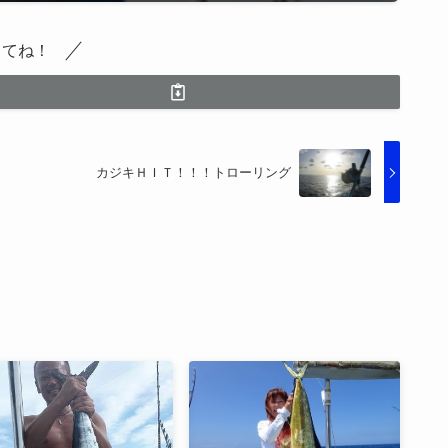
してね！
カジキＨＩＴ！！！トローリング