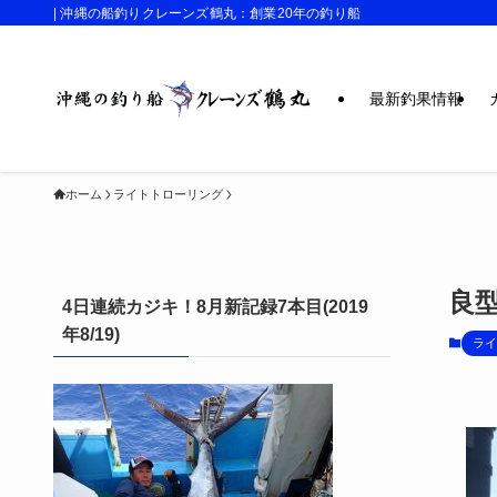
| 沖縄の船釣りクレーンズ鶴丸：創業20年の釣り船
最新釣果情報
ホーム
ライトトローリング
良
4日連続カジキ！8月新記録7本目(2019
年8/19)
ライ