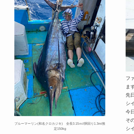
フ
ま
先
シ
今
そ
ブルーマーリン(和名クロカジキ) 全長3.15ｍ//胴回り1.3m/推
シ
定150kg