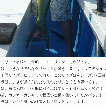
ァミリー７名様のご乗船、トローリングにて出船です。
ずは、いきなり強烈なクリック音が響き１０ｋｇクラスのシイ
日も同サイズがヒットしており、このサイズは今シーズン2匹目
イラは、引きが強く飛んだり跳ねたり、とても力強いです。
日は、特に元気が良く船に引き上げてからも暴れ回り大騒ぎ！
の後、カツオ～カジキまで幅広い魚種を狙いましたがパッとし
イラは、カジキ狙いの外道として良くヒットします。