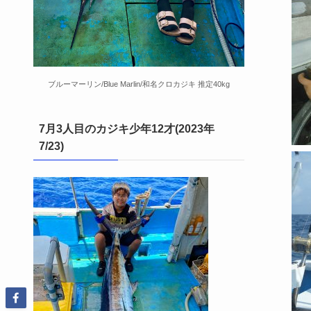
ブルーマーリン/Blue Marlin/和名クロカジキ 推定40kg
7月3人目のカジキ少年12才(2023年
7/23)