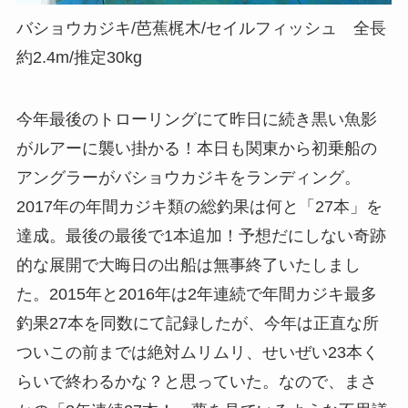
バショウカジキ/芭蕉梶木/セイルフィッシュ 全長
約2.4m/推定30kg
今年最後のトローリングにて昨日に続き黒い魚影
がルアーに襲い掛かる！本日も関東から初乗船の
アングラーがバショウカジキをランディング。
2017年の年間カジキ類の総釣果は何と「27本」を
達成。最後の最後で1本追加！予想だにしない奇跡
的な展開で大晦日の出船は無事終了いたしまし
た。2015年と2016年は2年連続で年間カジキ最多
釣果27本を同数にて記録したが、今年は正直な所
ついこの前までは絶対ムリムリ、せいぜい23本く
らいで終わるかな？と思っていた。なので、まさ