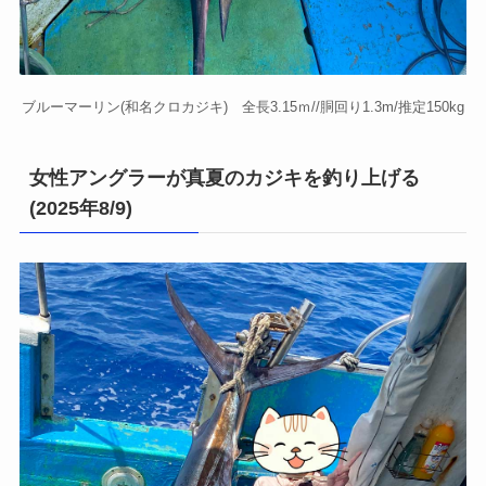
ブルーマーリン(和名クロカジキ) 全長3.15ｍ//胴回り1.3m/推定150kg
女性アングラーが真夏のカジキを釣り上げる
(2025年8/9)