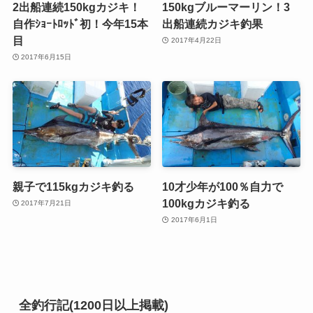
2出船連続150kgカジキ！
150kgブルーマーリン！3
自作ｼｮｰﾄﾛｯﾄﾞ初！今年15本
出船連続カジキ釣果
目
2017年4月22日
2017年6月15日
親子で115kgカジキ釣る
10才少年が100％自力で
100kgカジキ釣る
2017年7月21日
2017年6月1日
全釣行記(1200日以上掲載)