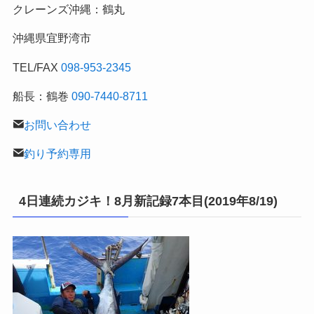
クレーンズ沖縄：鶴丸
釣
行
沖縄県宜野湾市
記
TEL/FAX
098-953-2345
船長：鶴巻
090-7440-8711
お問い合わせ
釣り予約専用
4日連続カジキ！8月新記録7本目(2019年8/19)