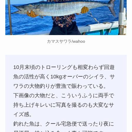
カマスサワラ/wahoo
10月末頃のトローリングも相変わらず回遊
魚の活性が高く10kgオーバーのシイラ、サ
ワラの大物釣りが豊漁で賑わっている。
下画像の大物だと、こういうふうに両手で
持ち上げキレいに写真を撮るのも大変なサ
イズ感。
釣れた魚は、クール宅急便で送ったり夜に