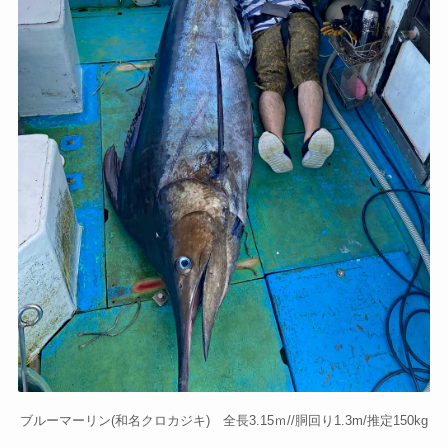
ブルーマーリン(和名クロカジキ) 全長3.15ｍ//胴回り1.3m/推定150kg