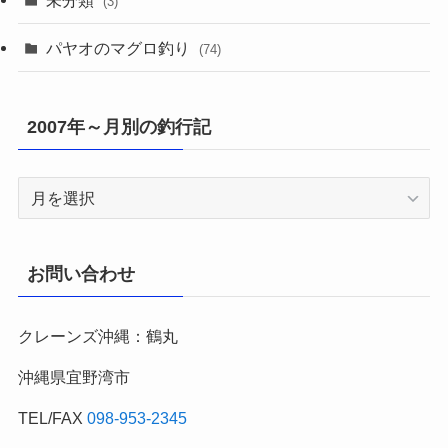
未分類
(3)
パヤオのマグロ釣り
(74)
2007年～月別の釣行記
2007
年
～
月
お問い合わせ
別
の
クレーンズ沖縄：鶴丸
釣
行
沖縄県宜野湾市
記
TEL/FAX
098-953-2345