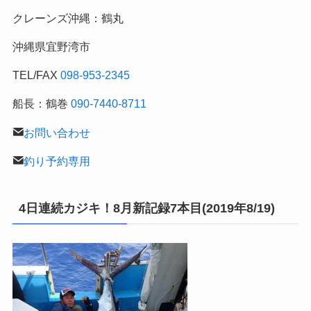
の
クレーンズ沖縄：鶴丸
釣
行
沖縄県宜野湾市
記
TEL/FAX
098-953-2345
船長：鶴巻
090-7440-8711
お問い合わせ
釣り予約専用
4日連続カジキ！8月新記録7本目(2019年8/19)