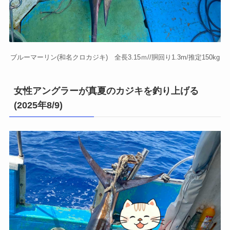
ブルーマーリン(和名クロカジキ) 全長3.15ｍ//胴回り1.3m/推定150kg
女性アングラーが真夏のカジキを釣り上げる
(2025年8/9)