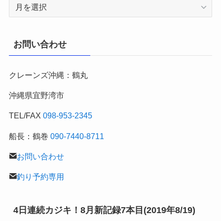
2007
年
～
月
お問い合わせ
別
の
クレーンズ沖縄：鶴丸
釣
行
沖縄県宜野湾市
記
TEL/FAX
098-953-2345
船長：鶴巻
090-7440-8711
お問い合わせ
釣り予約専用
4日連続カジキ！8月新記録7本目(2019年8/19)